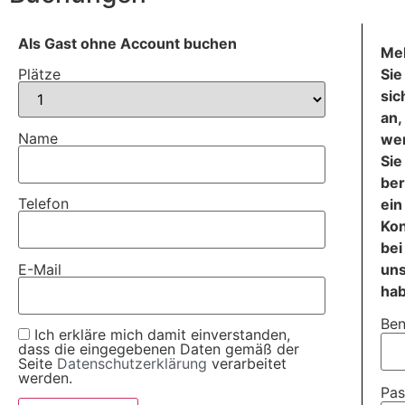
Als Gast ohne Account buchen
Me
Sie
Plätze
sic
an,
Name
we
Sie
ber
Telefon
ein
Ko
bei
E-Mail
un
ha
Ben
Ich erkläre mich damit einverstanden,
dass die eingegebenen Daten gemäß der
Seite
Datenschutzerklärung
verarbeitet
werden.
Pas