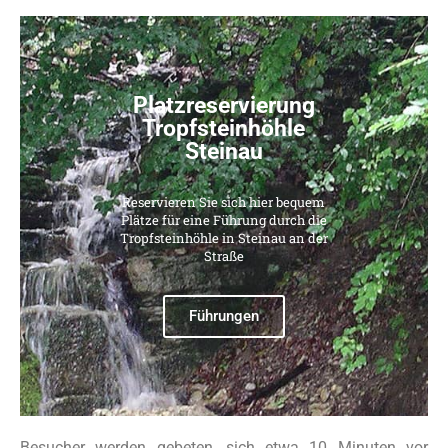
Platzreservierung
Tropfsteinhöhle
Steinau
Reservieren Sie sich hier bequem
Plätze für eine Führung durch die
Tropfsteinhöhle in Steinau an der
Straße
Führungen
Besucher werden gebeten, sich etwa 10 Minuten vor