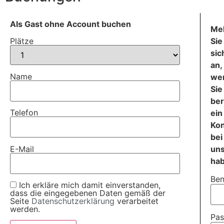
Als Gast ohne Account buchen
Me
Sie
Plätze
sic
an,
Name
we
Sie
ber
Telefon
ein
Ko
bei
E-Mail
un
ha
Ben
Ich erkläre mich damit einverstanden,
dass die eingegebenen Daten gemäß der
Seite
Datenschutzerklärung
verarbeitet
werden.
Pas