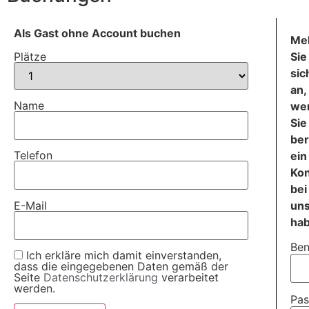
Als Gast ohne Account buchen
Me
Sie
Plätze
sic
an,
Name
we
Sie
ber
Telefon
ein
Ko
bei
E-Mail
un
ha
Ben
Ich erkläre mich damit einverstanden,
dass die eingegebenen Daten gemäß der
Seite
Datenschutzerklärung
verarbeitet
werden.
Pas