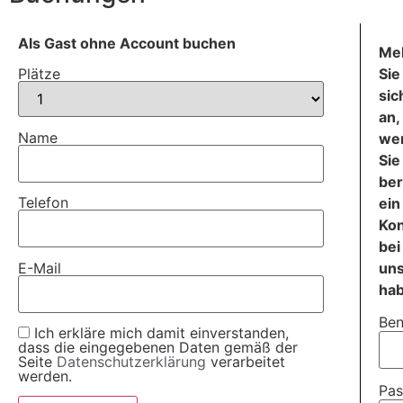
Als Gast ohne Account buchen
Me
Sie
Plätze
sic
an,
Name
we
Sie
ber
Telefon
ein
Ko
bei
E-Mail
un
ha
Ben
Ich erkläre mich damit einverstanden,
dass die eingegebenen Daten gemäß der
Seite
Datenschutzerklärung
verarbeitet
werden.
Pas