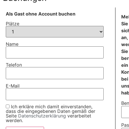
Als Gast ohne Account buchen
Me
Sie
Plätze
sic
an,
Name
we
Sie
ber
Telefon
ein
Ko
bei
E-Mail
un
ha
Ben
Ich erkläre mich damit einverstanden,
dass die eingegebenen Daten gemäß der
Seite
Datenschutzerklärung
verarbeitet
werden.
Pas